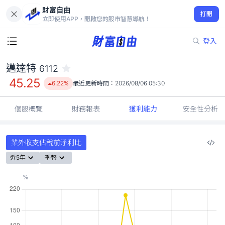
財富自由
邁達特 6112
打開
45.25
6.22%
立即使用APP，開啟您的股市智慧導航！
登入
邁達特
6112
45.25
6.22%
最近更新時間：
2026/08/06 05:30
個股概覽
財務報表
獲利能力
安全性分析
業外收支佔稅前淨利比
近5年
季報