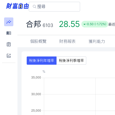
28.55
合邦
最
-0.50 (-1.72%)
6103
個股概覽
財務報表
獲利能力
稅後淨利年增率
稅後淨利季增率