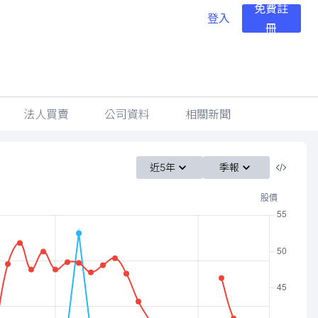
免費註
登入
冊
法人買賣
公司資料
相關新聞
近5年
季報