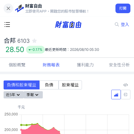
財富自由
合邦 6103
打開
28.50
-0.17%
立即使用APP，開啟您的股市智慧導航！
登入
合邦
6103
28.50
-0.17%
最近更新時間：
2026/08/10 05:30
個股概覽
財務報表
獲利能力
安全性分析
負債和股東權益
負債
股東權益
近5年
季報