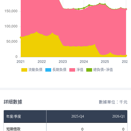
流動負債
長期負債
淨值
總負債+淨值
詳細數據
數據單位：千元
Q2
2025-Q3
2025-Q4
2026-Q1
年度/季度
0
短期借款
1,000
0
0