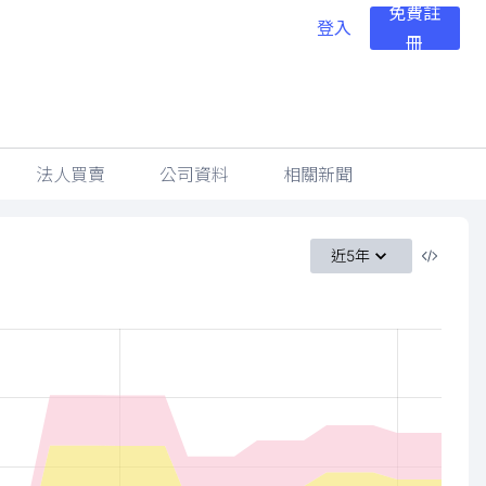
免費註
登入
冊
法人買賣
公司資料
相關新聞
近5年