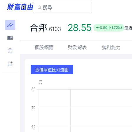
28.55
合邦
最
-0.50 (-1.72%)
6103
個股概覽
財務報表
獲利能力
股價淨值比河流圖