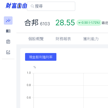
28.55
合邦
最
-0.50 (-1.72%)
6103
個股概覽
財務報表
獲利能力
現金股利殖利率