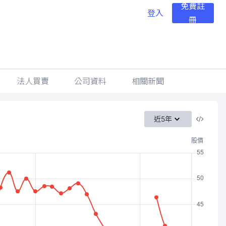
免費註
登入
冊
法人買賣
公司資料
相關新聞
近5年