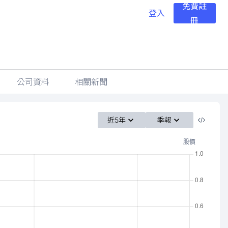
免費註
登入
冊
公司資料
相關新聞
近5年
季報