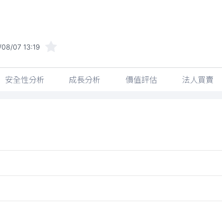
08/07 13:19
安全性分析
成長分析
價值評估
法人買賣