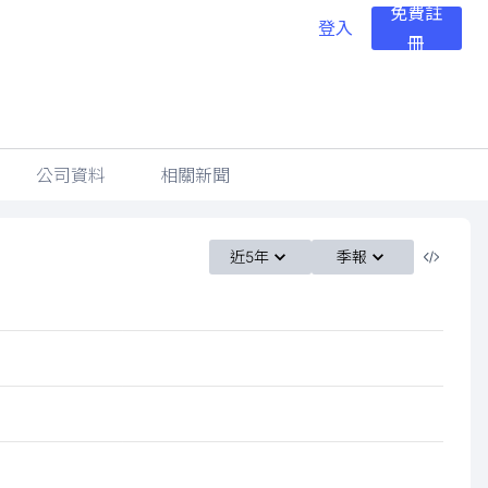
免費註
登入
冊
公司資料
相關新聞
近5年
季報