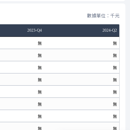
數據單位：千元
2023-Q4
2024-Q2
無
無
無
無
無
無
無
無
無
無
無
無
無
無
無
無