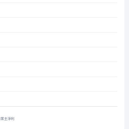
司業主淨利