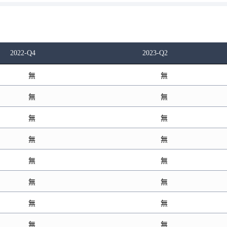
2022-Q4
2023-Q2
無
無
無
無
無
無
無
無
無
無
無
無
無
無
無
無