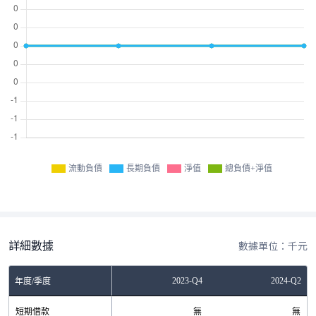
流動負債
長期負債
淨值
總負債+淨值
詳細數據
數據單位：千元
Q4
2023-Q2
2023-Q4
2024-Q2
年度/季度
無
短期借款
無
無
無