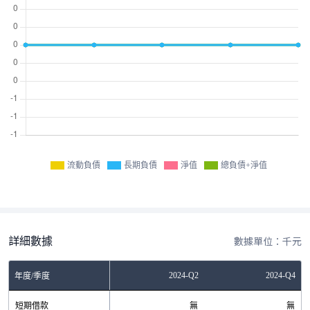
流動負債
長期負債
淨值
總負債+淨值
詳細數據
數據單位：千元
Q2
2023-Q4
2024-Q2
2024-Q4
年度/季度
無
短期借款
無
無
無