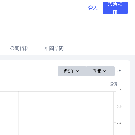
免費註
登入
冊
公司資料
相關新聞
近5年
季報