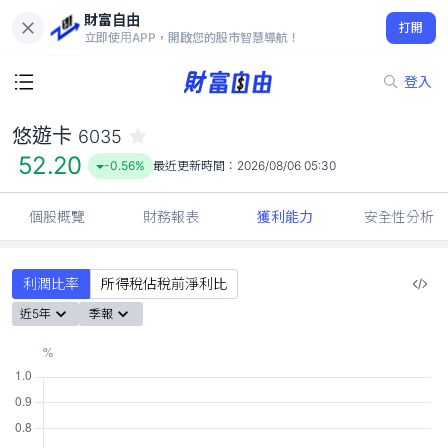
財富自由
悠遊卡 6035
打開
52.20
-0.56%
立即使用APP，開啟您的股市智慧導航！
登入
悠遊卡
6035
52.20
-0.56%
最近更新時間：
2026/08/06 05:30
個股概覽
財務報表
獲利能力
安全性分析
利潤比率
所得稅佔稅前淨利比
近5年
季報