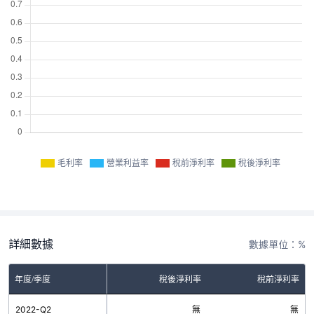
毛利率
營業利益率
稅前淨利率
稅後淨利率
詳細數據
數據單位：%
率
年度/季度
營業利益率
稅後淨利率
稅前淨利率
無
2022-Q2
無
無
無