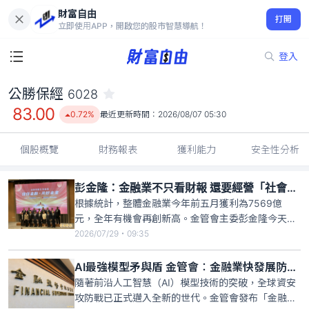
財富自由
公勝保經 6028
打開
83.00
0.72%
立即使用APP，開啟您的股市智慧導航！
登入
公勝保經
6028
83.00
0.72%
最近更新時間：
2026/08/07 05:30
個股概覽
財務報表
獲利能力
安全性分析
彭金隆：金融業不只看財報 還要經營「社會信任淨值」
根據統計，整體金融業今年前五月獲利為7569億
元，全年有機會再創新高。金管會主委彭金隆今天
（29日）出席一場論壇，他致詞表示，金管會積極推
2026/07/29・09:35
動倡議「信任金融」，希望未來金融業在經營上有
「兩份財報」的概念，一份是大家熟悉的「資產負債
AI最強模型矛與盾 金管會︰金融業快發展防禦型AI
表」，另一份是「社會信任的資產負債表」；也就是
隨著前沿人工智慧（AI）模型技術的突破，全球資安
說，金融業未來不只要拚財務
攻防戰已正式邁入全新的世代。金管會發布「金融業