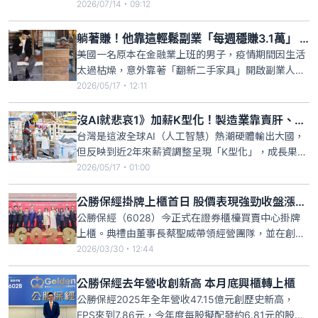
應對AI攻擊的挑戰與策略建議」報告，明確點出前沿
2026/07/14・09:12
模型帶來的資安風險升級，並強烈呼籲金融業在強化
既有資安防護的同時，應積極前瞻規劃「防禦性
躺著賺！他靠這輕鬆副業「每週穩賺3.1萬」 收入竟超過正職
AI」，以「AI之盾」全面抵禦「AI之矛」的嚴峻威
美國一名原本在金融業上班的男子，疫情期間因生活
脅。
太過枯燥，意外靠著「翻新二手家具」開啟副業人
生。從完全不懂木工、只靠一罐油漆與舊砂磨機開
2026/05/17・12:11
始，如今他不但靠副業每週能輕鬆賺進1000美元（約
新台幣3.1萬元）以上，還在社群平台累積數十萬粉
沒AI就悲哀1》加薪K型化！製造業靠賣肝、房產業遭雙殺
絲，成功把興趣變成穩定收入來源。
台灣是這波全球AI（人工智慧）熱潮硬體輸出大國，
但反映到近2年來薪資調整呈現「K型化」，成長果實
集中於少數AI硬體龍頭與搭上投資熱潮金融業。而製
2026/05/17・01:00
造業非經常性薪資成長幅度明顯大過經常性薪資，透
露得靠著「賣肝」來加薪；金融及保險業也是類似狀
公勝保經掛牌上櫃首日 股價表現強勁收盤漲幅達23.6％
況；「不動產業」是最大苦主，且「營建業」因缺
公勝保經（6028）今正式在證券櫃檯買賣中心掛牌
工，推升非經常性薪資
上櫃。典禮由董事長蔡聖威帶領經營團隊，並在創辦
人蔡文俊與李雯蕙夫婦的見證下完成敲鑼儀式。公勝
2026/03/30・12:44
保經今日以每股72元參考價掛牌，開盤價即衝上86.5
元，盤中最高觸及89.6 元，最終以89元收盤，展現
公勝保經去年營收創新高 本月底興櫃轉上櫃
強勁的上櫃蜜月行情。
公勝保經2025年全年營收47.15億元創歷史新高，
EPS來到7.86元，今年度每股擬配發約6.81元的股