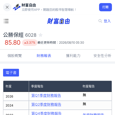
財富自由
公勝保經 6028
打開
85.80
3.37%
立即使用APP，開啟您的股市智慧導航！
登入
公勝保經
6028
85.80
3.37%
最近更新時間：
2026/08/10 05:30
個股概覽
財務報表
獲利能力
安全性分析
電子書
年度
季度報告
年度報告
無
第Q1季度財務報告
2026
無
第Q2季度財務報告
2024
第Q4季度財務報告
年度財務報告