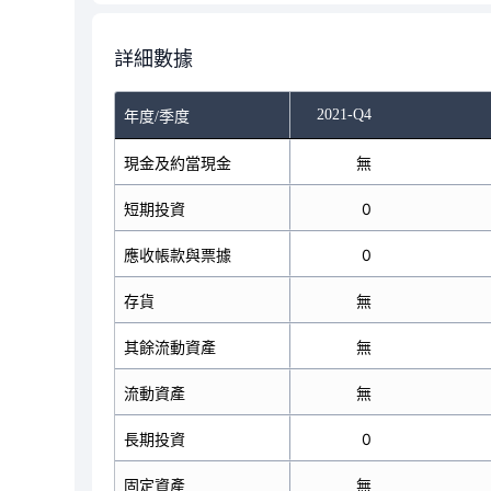
詳細數據
2021-Q2
2021-Q4
年度/季度
現金及約當現金
無
無
短期投資
0
0
應收帳款與票據
0
0
存貨
無
無
其餘流動資產
無
無
流動資產
無
無
長期投資
0
0
固定資產
無
無