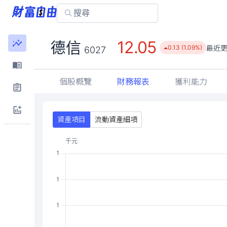
12.05
德信
最近
0.13 (1.09%)
6027
個股概覽
財務報表
獲利能力
資產項目
流動資產細項