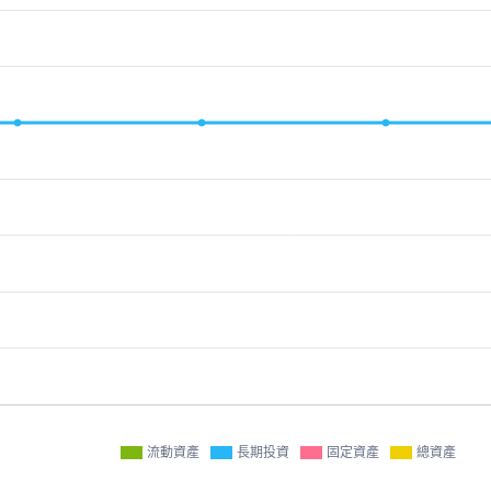
流動資產
長期投資
固定資產
總資產