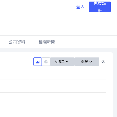
免費註
登入
冊
公司資料
相關新聞
近5年
季報