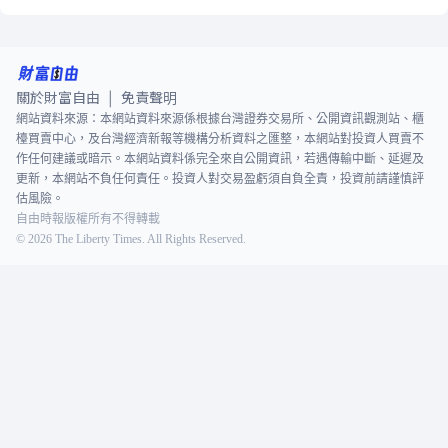
關於財富自由
免責聲明
|
網站資料來源：本網站資料來源係根據台灣證券交易所、公開資訊觀測站、櫃
檯買賣中心，及台灣經濟新報等機構分析資料之匯整，本網站對投資人買賣不
作任何建議或暗示。本網站資料係完全來自公開資訊，若遇傳輸中斷、延遲及
更新，本網站不負任何責任。投資人對交易盈虧須自負全責，投資前請謹慎評
估風險。
自由時報版權所有不得轉載
©
2026
The Liberty Times. All Rights Reserved.