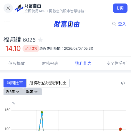
財富自由
福邦證 6026
打開
14.10
1.43%
立即使用APP，開啟您的股市智慧導航！
登入
福邦證
6026
14.10
1.43%
最近更新時間：
2026/08/07 05:30
個股概覽
財務報表
獲利能力
安全性分析
利潤比率
所得稅佔稅前淨利比
近5年
季報