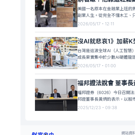
美國一名原本在金融業上班的
副業人生。從完全不懂木工、
1000美元（約新台幣3.1
2026/05/17・12:11
源。
沒AI就悲哀1》加薪
台灣是這波全球AI（人工智慧
成長果實集中於少數AI硬體
過經常性薪資，透露得靠著「
2026/05/17・01:00
苦主，且「營建業」因缺工，
福邦證法說會 董事長
福邦證券（6026）今日召開法說
邦證董事長黃炳鈞表示，以股市
上水準，以今日收盤價12.3
2025/12/23・09:38
網站資