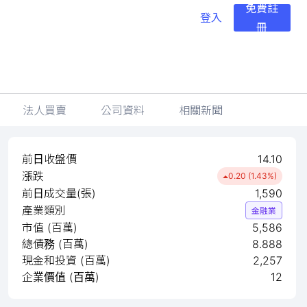
免費註
登入
冊
法人買賣
公司資料
相關新聞
前日收盤價
14.10
漲跌
0.20 (1.43%)
前日成交量(張)
1,590
產業類別
金融業
市值 (百萬)
5,586
總債務 (百萬)
8.888
現金和投資 (百萬)
2,257
企業價值 (百萬)
12