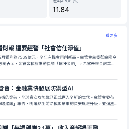
近4季ROE (%)
11.84
看更多
看財報 還要經營「社會信任淨值」
月獲利為7569億元，全年有機會再創新高。金管會主委彭金隆今
他致詞表示，金管會積極推動倡議「信任金融」，希望未來金融業在
，一份是大家熟悉的「資產負債表」，另一份是「社會信任的資產
未來不只要拚財務
金管會︰金融業快發展防禦型AI
型技術的突破，全球資安攻防戰已正式邁入全新的世代。金管會發布
與策略建議」報告，明確點出前沿模型帶來的資安風險升級，並強烈
的同時，應積極前瞻規劃「防禦性AI」，以「AI之盾」全面抵禦
業「每週穩賺3.1萬」 收入竟超過正職