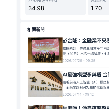
26-Q1營收YOY(%)
近4季EPS
34.98
1.70
相關新聞
彭金隆：金融業不只
根據統計，整體金融業今年前五
天（29日）出席一場論壇，
經營上有「兩份財報」的概念
2026/07/29・09:35
負債表」；也就是說，金融業
AI最強模型矛與盾 
隨著前沿人工智慧（AI）模
「金融業應對AI攻擊的挑戰
呼籲金融業在強化既有資安防護
2026/07/14・09:12
「AI之矛」的嚴峻威脅。
躺著賺！他靠這輕鬆副