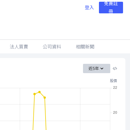
免費註
登入
冊
法人買賣
公司資料
相關新聞
近5年