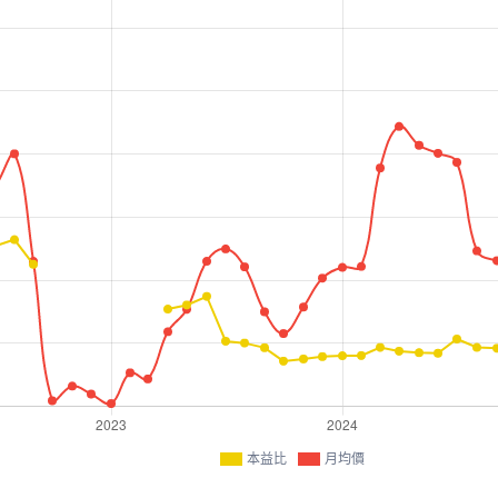
本益比
月均價