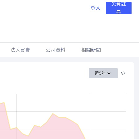
免費註
登入
冊
法人買賣
公司資料
相關新聞
近5年