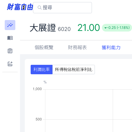
21.00
大展證
-0.25 (-1.18%)
6020
個股概覽
財務報表
獲利能力
利潤比率
所得稅佔稅前淨利比