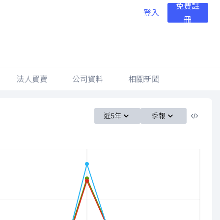
免費註
登入
冊
法人買賣
公司資料
相關新聞
近5年
季報