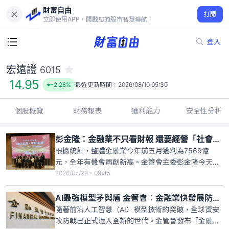
財富自由
宏遠證 6015
打開
14.95
-2.28%
立即使用APP，開啟您的股市智慧導航！
登入
宏遠證
6015
14.95
-2.28%
最近更新時間：
2026/08/10 05:30
個股概覽
財務報表
獲利能力
安全性分析
彭金隆：金融業不只看財報 還要經營「社會信任淨值」
根據統計，整體金融業今年前五月獲利為7569億
元，全年有機會再創新高。金管會主委彭金隆今天
（29日）出席一場論壇，他致詞表示，金管會積極推
2026/07/29・09:35
動倡議「信任金融」，希望未來金融業在經營上有
「兩份財報」的概念，一份是大家熟悉的「資產負債
AI最強模型矛與盾 金管會︰金融業快發展防禦型AI
表」，另一份是「社會信任的資產負債表」；也就是
隨著前沿人工智慧（AI）模型技術的突破，全球資安
說，金融業未來不只要拚財務
攻防戰已正式邁入全新的世代。金管會發布「金融業