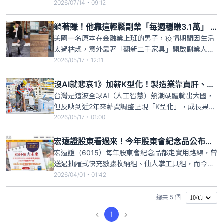
應對AI攻擊的挑戰與策略建議」報告，明確點出前沿
2026/07/14・09:12
模型帶來的資安風險升級，並強烈呼籲金融業在強化
既有資安防護的同時，應積極前瞻規劃「防禦性
躺著賺！他靠這輕鬆副業「每週穩賺3.1萬」 收入竟超過正職
AI」，以「AI之盾」全面抵禦「AI之矛」的嚴峻威
美國一名原本在金融業上班的男子，疫情期間因生活
脅。
太過枯燥，意外靠著「翻新二手家具」開啟副業人
生。從完全不懂木工、只靠一罐油漆與舊砂磨機開
2026/05/17・12:11
始，如今他不但靠副業每週能輕鬆賺進1000美元（約
新台幣3.1萬元）以上，還在社群平台累積數十萬粉
沒AI就悲哀1》加薪K型化！製造業靠賣肝、房產業遭雙殺
絲，成功把興趣變成穩定收入來源。
台灣是這波全球AI（人工智慧）熱潮硬體輸出大國，
但反映到近2年來薪資調整呈現「K型化」，成長果實
集中於少數AI硬體龍頭與搭上投資熱潮金融業。而製
2026/05/17・01:00
造業非經常性薪資成長幅度明顯大過經常性薪資，透
露得靠著「賣肝」來加薪；金融及保險業也是類似狀
宏遠證股東看過來！今年股東會紀念品公布了 延續實用路線
況；「不動產業」是最大苦主，且「營建業」因缺
宏遠證（6015）每年股東會紀念品都走實用路線，曾
工，推升非經常性薪資
送過抽屜式快充數據收納組、仙人掌工具組，而今年
股東會紀念品，宏遠證宣布將送「伸縮三合一充電
2026/04/01・01:42
線」給公司7.1萬名股東。宏遠證今年股東常會將於6
月17日舉行，4月19日至6月17日辦理股票停止過
總共 5 個
10/頁
戶。想領取紀念品的投資人，須於4月15日前買進宏
1
遠證股票，才