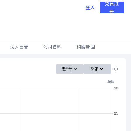
免費註
登入
冊
法人買賣
公司資料
相關新聞
近5年
季報