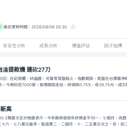
最近更新時間：
2026/08/06 05:30
)
安全性分析
成長分析
價值評估
因子指標
淪提款機 連砍27刀
6日）在記憶體、矽晶圓、光電等買盤點火，指數開高，尾盤在台積電神助攻
，今再砍近7000張，股價開高走低，終場跌0.75%，收39.75元，成交額
創新高
造業10.3萬居次主計總處表示，今年廠商發放年終獎金平均一．七個月、
二十六．七八萬元最多，製造業二．二個月、十．二五萬元次之。另，前