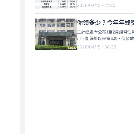
2026/04/15・21:30
你領多少？今年年終獎
主計總處今公布1至2月經常性薪
月、創統計以來第4高，但發放金
2026/04/15・08:33