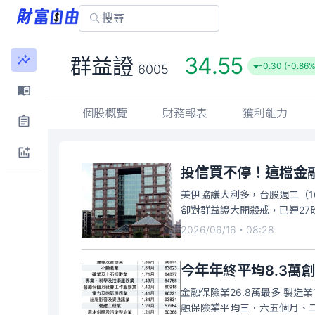
34.55
群益證
-0.30 (-0.86%
6005
個股概覽
財務報表
獲利能力
投信買不停！這檔金融
美伊協議大利多，台股週二（1
卻對群益證大開殺戒，已連27砍
2026/06/16・08:28
今年年終平均8.3萬
金融保險業26.8萬最多 製
融保險業平均三．六五個月、