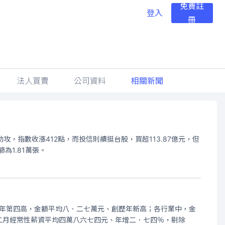
免費註
登入
冊
法人買賣
公司資料
相關新聞
，指數收漲412點，而投信則續挺台股，買超113.87億元，但
為1.81萬張。
為歷年第四高，金額平均八．二七萬元、創歷年新高；各行業中，金
二月經常性薪資平均四萬八六七四元、年增二．七四％，剔除