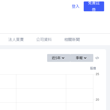
免費註
登入
冊
法人買賣
公司資料
相關新聞
近5年
季報