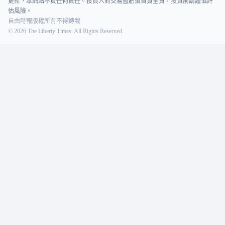
更新，本網站不負任何責任。投資人對交易盈虧須自負全責，投資前請謹慎評
估風險。
自由時報版權所有不得轉載
©
2026
The Liberty Times. All Rights Reserved.