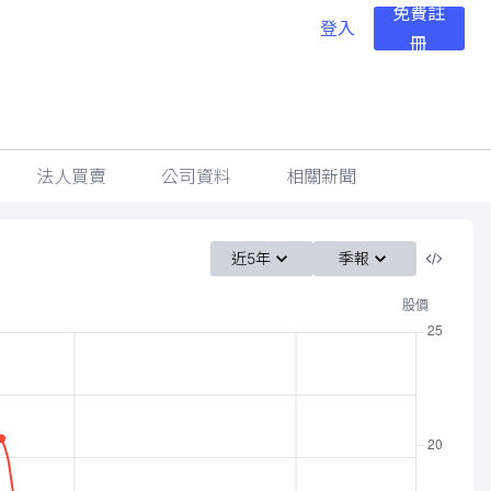
免費註
登入
冊
法人買賣
公司資料
相關新聞
近5年
季報