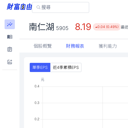
8.19
南仁湖
最
0.04 (0.49%)
5905
個股概覽
財務報表
獲利能力
單季EPS
近4季累積EPS