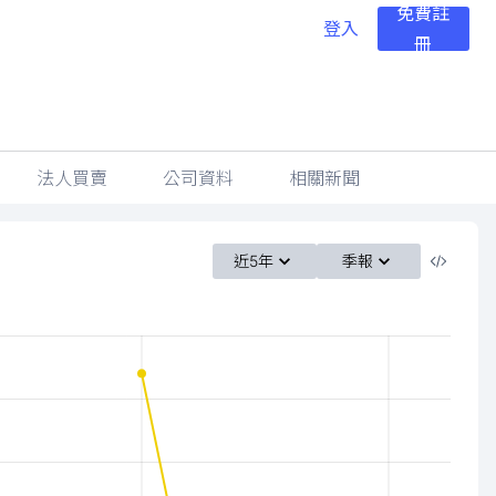
免費註
登入
冊
法人買賣
公司資料
相關新聞
近5年
季報