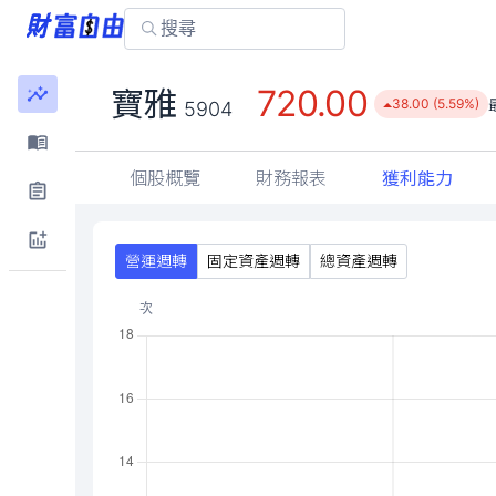
720.00
寶雅
38.00 (5.59%)
5904
個股概覽
財務報表
獲利能力
營運週轉
固定資產週轉
總資產週轉