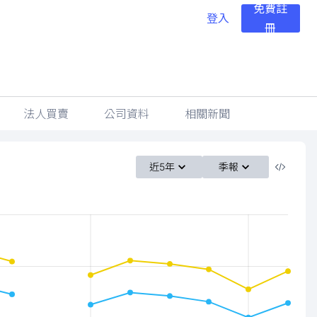
免費註
登入
冊
法人買賣
公司資料
相關新聞
近5年
季報