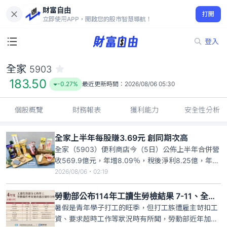
財富自由
全家 5903
打開
183.50
-0.27%
立即使用APP，開啟您的股市智慧導航！
登入
全家
5903
183.50
-0.27%
最近更新時間：
2026/08/06 05:30
個股概覽
財務報表
獲利能力
安全性分析
全家上半年每股賺3.69元 創同期次高
全家（5903）便利商店今（5日）公佈上半年合併營
收569.9億元，年增8.09％，稅後淨利8.25億，年增
7.22%，每股盈餘3.69元，較去年同期增加0.24元，
2026/08/06・02:19
創同期次高。全家表示，上半年主要受惠便利商店本
業穩健、既存店日均銷售成長，店舖持續拓點，截至
勞動部公布114年工讀生勞檢結果 7-11、全家、中油續列違規大戶
六月底達4504店，淨增34家；轉投資中之
暑假是青年學子打工的旺季，但打工族遭雇主苛扣工
資、要求超時工作等狀況時有所聞，勞動部近年加強