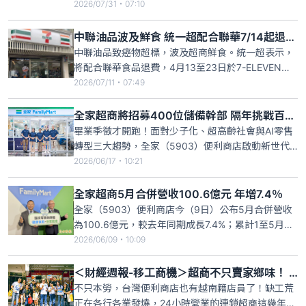
工讀生與部分工時勞專案勞檢，今（31）日公布114
2026/07/31・07:10
年度專案檢查結果，餐飲業、便利商店及加油站仍是
違規重災區，餐飲業違規比例更從去年的48%提升至
中聯油品波及鮮食 統一超配合聯華7/14起退費至APP
53%；上市櫃及國營事業中，統一超商（7-11）、全
中聯油品致癌物超標，波及超商鮮食。統一超表示，
家便利商店及
將配合聯華食品退費，4月13至23日於7-ELEVEN購
買聯華食品疑慮批號的鮮食商品，若結帳有報
2026/07/11・07:49
uniopen會員，統一超14日起會主動退費至APP零錢
包，未報會員消費者提供發票等可至門市退費。全家
全家超商將招募400位儲備幹部 隔年挑戰百萬年薪
表示，仍在研擬退費機制。
畢業季徵才開跑！面對少子化、超高齡社會與AI零售
轉型三大趨勢，全家（5903）便利商店啟動新世代
零售人才布局，今年將招募逾1000名正職員工，以
2026/06/17・10:21
「巷口入職、快速成長、多元共融、科技助攻」為核
心，打造從店舖第一線到總部專業職的多元發展舞
全家超商5月合併營收100.6億元 年增7.4％
台。其中400位儲備人才列為年度招募主力，涵蓋儲
全家（5903）便利商店今（9日）公布5月合併營收
備幹部及儲備主管兩
為100.6億元，較去年同期成長7.4%；累計1至5月合
併營收473.96億元，較去年同期成長9.1％。全家表
2026/06/09・10:09
示，5月整體業績穩健成長，主要動能來自於店數增
長、繳稅季省荷包販促活動奏效、掌握分眾便利飲控
＜財經週報-移工商機＞超商不只賣家鄉味！ 統一、全家靠多元人才解缺工荒
需求，進而帶動鮮食、一般商品皆成長，整體業績持
不只本勞，台灣便利商店也有越南籍店員了！缺工荒
續
正在各行各業發燒，24小時營業的連鎖超商這幾年積