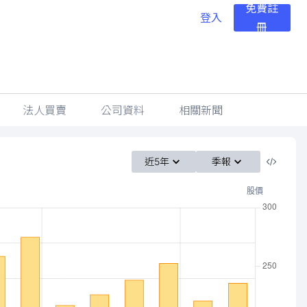
免費註
登入
冊
法人買賣
公司資料
相關新聞
近5年
季報