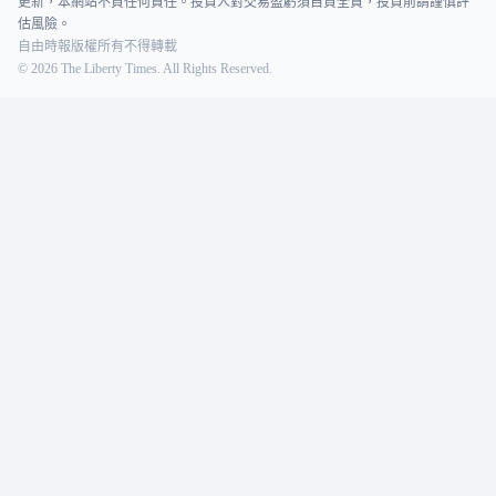
更新，本網站不負任何責任。投資人對交易盈虧須自負全責，投資前請謹慎評
估風險。
自由時報版權所有不得轉載
©
2026
The Liberty Times. All Rights Reserved.