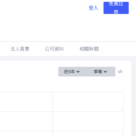
免費註
登入
冊
法人買賣
公司資料
相關新聞
近5年
季報