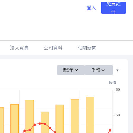
免費註
登入
冊
法人買賣
公司資料
相關新聞
近5年
季報