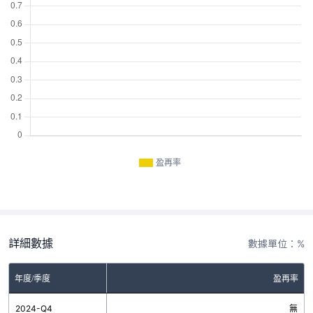
盈再率
詳細數據
數據單位：%
年度/季度
盈再率
2024-Q4
無