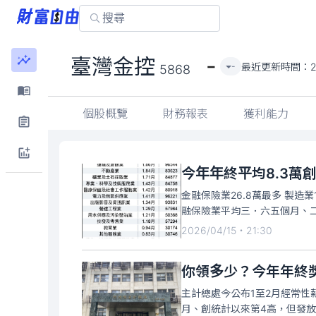
-
臺灣金控
最近更新時間：
-
5868
個股概覽
財務報表
獲利能力
今年年終平均8.3萬
金融保險業26.8萬最多 製
融保險業平均三．六五個月、
2026/04/15・21:30
你領多少？今年年終獎
主計總處今公布1至2月經常性薪
月、創統計以來第4高，但發放金