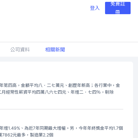
免費註
登入
冊
公司資料
相關新聞
為歷年第四高，金額平均八．二七萬元、創歷年新高；各行業中，金
二月經常性薪資平均四萬八六七四元、年增二．七四％，剔除
年增1.49%、為近7年同期最大增幅。另，今年年終獎金平均1.7個
7862元最多，製造業2.2個