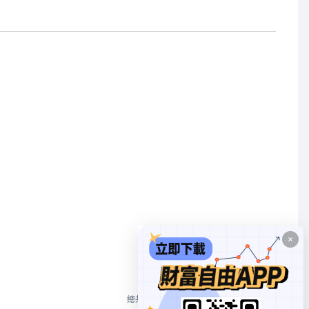
1
總共 2 個
10/頁