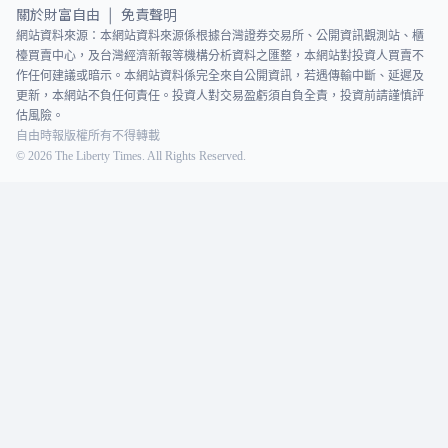
關於財富自由
免責聲明
|
網站資料來源：本網站資料來源係根據台灣證券交易所、公開資訊觀測站、櫃
檯買賣中心，及台灣經濟新報等機構分析資料之匯整，本網站對投資人買賣不
作任何建議或暗示。本網站資料係完全來自公開資訊，若遇傳輸中斷、延遲及
更新，本網站不負任何責任。投資人對交易盈虧須自負全責，投資前請謹慎評
估風險。
自由時報版權所有不得轉載
©
2026
The Liberty Times. All Rights Reserved.