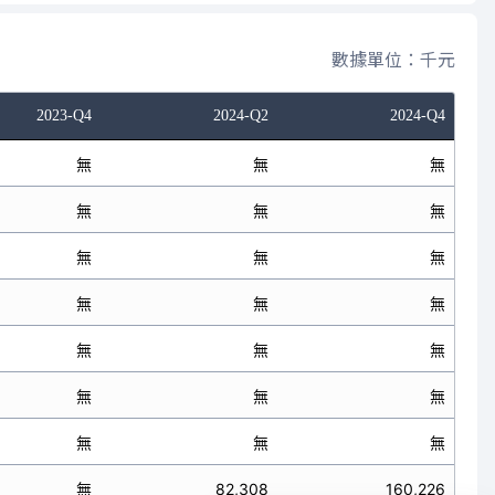
數據單位：千元
2023-Q4
2024-Q2
2024-Q4
無
無
無
無
無
無
無
無
無
無
無
無
無
無
無
無
無
無
無
無
無
無
82,308
160,226