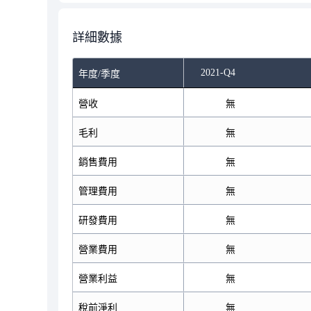
詳細數據
2021-Q2
2021-Q4
年度/季度
營收
無
無
毛利
無
無
銷售費用
無
無
管理費用
無
無
研發費用
無
無
營業費用
無
無
營業利益
無
無
稅前淨利
無
無