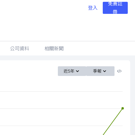
免費註
登入
冊
公司資料
相關新聞
近5年
季報