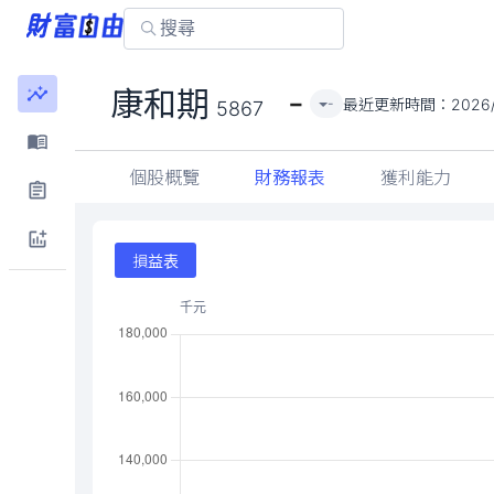
-
康和期
最近更新時間：
2026/
-
5867
個股概覽
財務報表
獲利能力
損益表