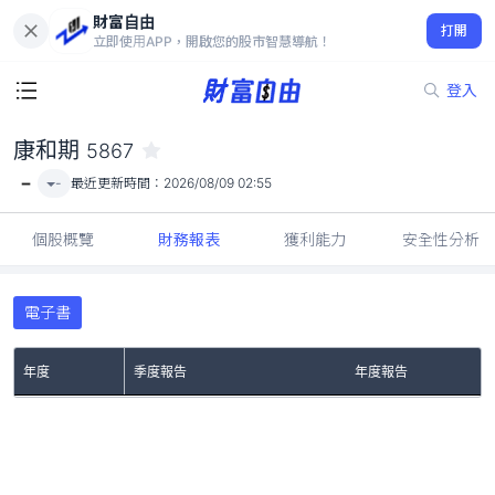
財富自由
康和期 5867
打開
-
立即使用APP，開啟您的股市智慧導航！
登入
康和期
5867
-
-
最近更新時間：
2026/08/09 02:55
個股概覽
財務報表
獲利能力
安全性分析
電子書
年度
季度報告
年度報告
No Rows To Show