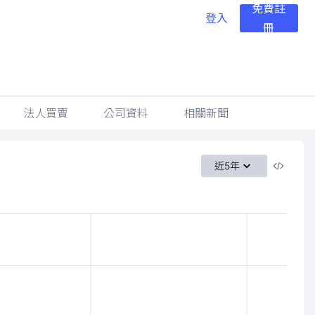
免費註
登入
冊
法人買賣
公司資料
相關新聞
近5年