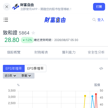
財富自由
致和證 5864
打開
28.80
-1.2%
立即使用APP，開啟您的股市智慧導航！
登入
致和證
5864
28.80
-1.2%
最近更新時間：
2026/08/07 05:30
個股概覽
財務報表
獲利能力
安全性分析
EPS年增率
EPS季增率
近5年
季報