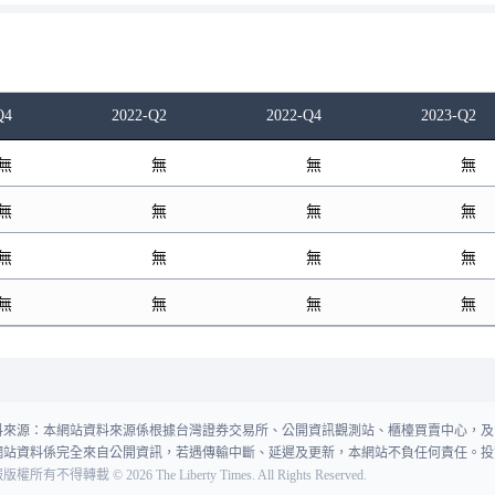
Q4
2022-Q2
2022-Q4
2023-Q2
無
無
無
無
無
無
無
無
無
無
無
無
無
無
無
無
料來源：本網站資料來源係根據台灣證券交易所、公開資訊觀測站、櫃檯買賣中心，及
網站資料係完全來自公開資訊，若遇傳輸中斷、延遲及更新，本網站不負任何責任。投
報版權所有不得轉載
©
2026
The Liberty Times. All Rights Reserved.