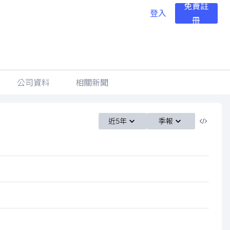
免費註
登入
冊
公司資料
相關新聞
近5年
季報