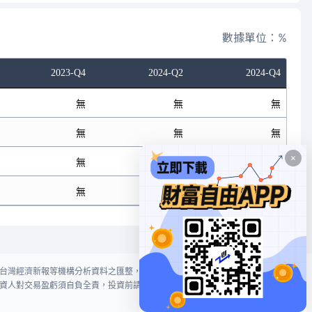
數據單位：%
2023-Q4
2024-Q2
2024-Q4
無
無
無
無
無
無
無
無
無
無
無
無
台灣經濟新報等機構分析資料之匯整，本網站對投資人買賣不作任何建議或暗
資人對交易盈虧須自負全責，投資前請謹慎評估風險。