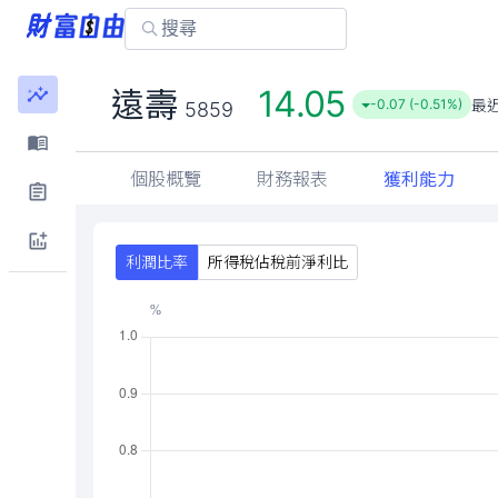
14.05
遠壽
最
-0.07 (-0.51%)
5859
個股概覽
財務報表
獲利能力
利潤比率
所得稅佔稅前淨利比