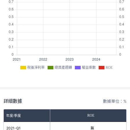
稅後淨利率
總資產週轉
權益乘數
ROE
詳細數據
數據單位：%
ROE
年度/季度
2021-Q1
無