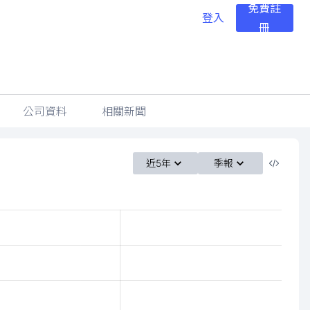
免費註
登入
冊
公司資料
相關新聞
近5年
季報