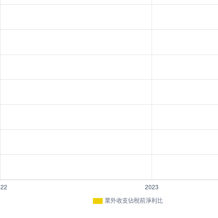
業外收支佔稅前淨利比