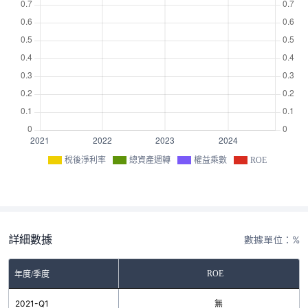
稅後淨利率
總資產週轉
權益乘數
ROE
詳細數據
數據單位：%
ROE
年度/季度
2021-Q1
無