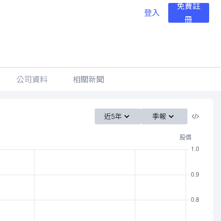
免費註
登入
冊
公司資料
相關新聞
近5年
季報