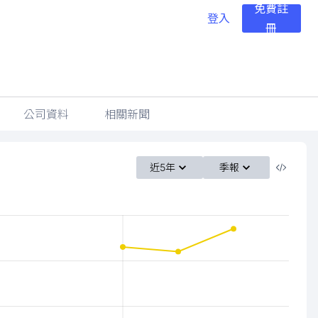
免費註
登入
冊
公司資料
相關新聞
近5年
季報