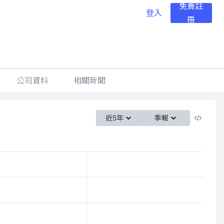
免費註
登入
冊
公司資料
相關新聞
近5年
季報