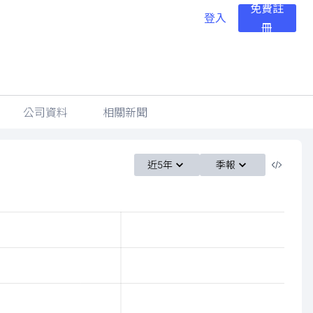
免費註
登入
冊
公司資料
相關新聞
近5年
季報