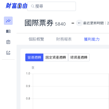
-
國際票券
最近更新時間：
-
5840
個股概覽
財務報表
獲利能力
營運週轉
固定資產週轉
總資產週轉