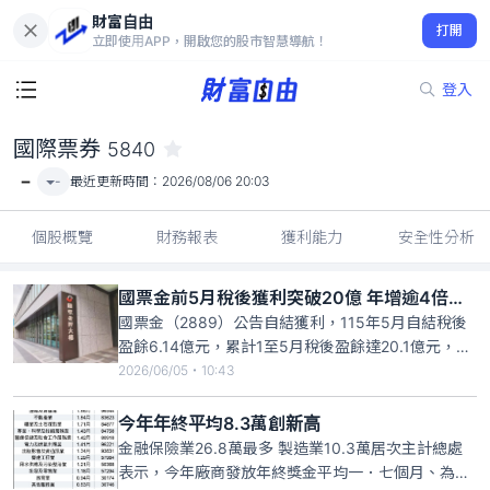
財富自由
國際票券 5840
打開
-
立即使用APP，開啟您的股市智慧導航！
登入
國際票券
5840
-
-
最近更新時間：
2026/08/06 20:03
個股概覽
財務報表
獲利能力
安全性分析
國票金前5月稅後獲利突破20億 年增逾4倍、EPS0.55元
國票金（2889）公告自結獲利，115年5月自結稅後
盈餘6.14億元，累計1至5月稅後盈餘達20.1億元，較
去年同期增加16.58億元、年增470.7%；每股稅後盈
2026/06/05・10:43
餘0.55元，5月底每股淨值12.8元，獲利表現穩健成
長。各子公司表現方面，國際票券受惠於美國聯準會
今年年終平均8.3萬創新高
於114年全年降息3碼，115年外幣
金融保險業26.8萬最多 製造業10.3萬居次主計總處
表示，今年廠商發放年終獎金平均一．七個月、為歷