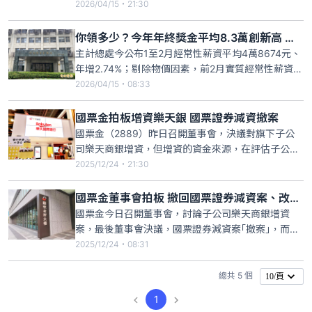
年第四高，金額平均八．二七萬元、創歷年新高；各
2026/04/15・21:30
行業中，金融保險業平均三．六五個月、二十六．七
八萬元最多，製造業二．二個月、十．二五萬元次
你領多少？今年年終獎金平均8.3萬創新高 這個行業26.8萬最多
之。另，前二月經常性薪資平均四萬八六七四元、年
主計總處今公布1至2月經常性薪資平均4萬8674元、
增二．七四％，剔除
年增2.74%；剔除物價因素，前2月實質經常性薪資年
增1.49%、為近7年同期最大增幅。另，今年年終獎金
2026/04/15・08:33
平均1.7個月、創統計以來第4高，但發放金額8萬
2753元、創統計以來新高，其中金融保險業平均
國票金拍板增資樂天銀 國票證券減資撤案
3.65個月、26萬7862元最多，製造業2.2個
國票金（2889）昨日召開董事會，決議對旗下子公
司樂天商銀增資，但增資的資金來源，在評估子公司
國票證券的資本適足率、行政作業流程等條件，決議
2025/12/24・21:30
將國票證券現金減資案撤案，而由國際票券上繳特別
盈餘公積，並搭配舉債支應。國票金指出，樂天商銀
國票金董事會拍板 撤回國票證券減資案、改2方案支應
規劃的增資金額在30億元以內，國票金按原持股比例
國票金今日召開董事會，討論子公司樂天商銀增資
參與49%，增資所需
案，最後董事會決議，國票證券減資案｢撤案｣，而由
國際票券上繳特別盈餘公積，並搭配舉債支應，國票
2025/12/24・08:31
金指出，樂天商銀的增資金額在30億元以內，國票金
按原持股比例參與49%，增資所需資金不超過15億
總共 5 個
10/頁
元。國票金今日上午召開董事會，議程包括「是否參
1
與樂天銀行增資案及資