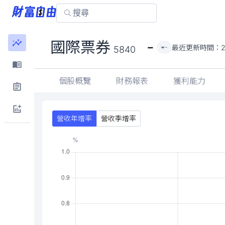
-
國際票券
最近更新時間：
2
-
5840
個股概覽
財務報表
獲利能力
營收年增率
營收季增率