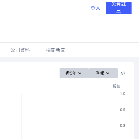
免費註
登入
冊
公司資料
相關新聞
近5年
季報